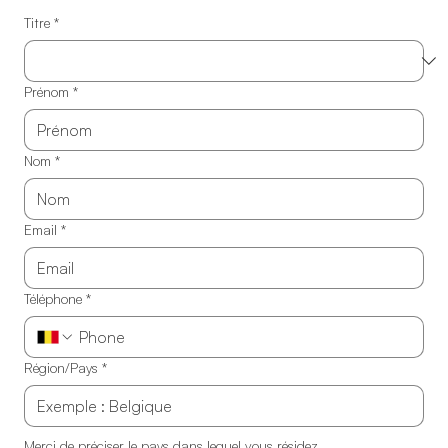
Titre
*
Prénom
*
Nom
*
Email
*
Téléphone
*
Région/Pays
*
Merci de préciser le pays dans lequel vous résidez