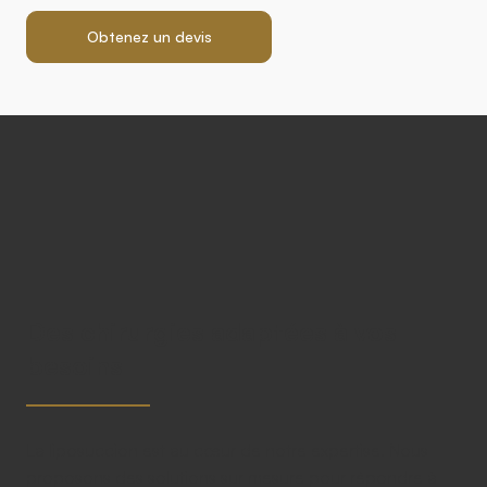
Obtenez un devis
Des chirurgies adaptées à vos
besoins
La liposuccion est au cœur de notre expertise. Nous
proposons des solutions sur mesure pour répondre à