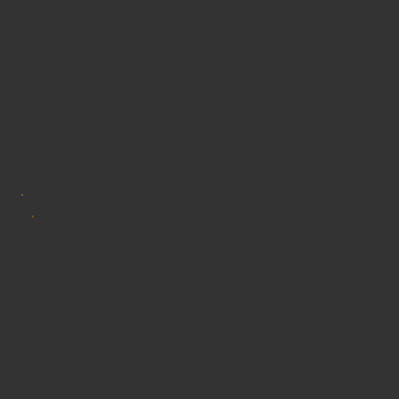
vos besoins esthétiques et pour vous aider à retrouver
une silhouette harmonieuse. Que ce soit pour éliminer
les amas graisseux localisés, redessiner vos courbes ou
améliorer l’équilibre de votre silhouette, nous mettons
tout notre savoir-faire à votre service. Notre objectif :
vous offrir des résultats précis, naturels et en parfaite
harmonie avec votre morphologie.
Liposuccion Intégrale
La liposuccion permet d’éliminer les amas graisseux
résistants et de redessiner harmonieusement la
silhouette. Cette technique ciblée traite
efficacement des zones comme le ventre, les
hanches, les cuisses ou les bras, pour un résultat
naturel et durable.