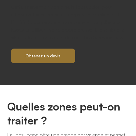
Cette intervention combine la liposuccion pour
affiner certaines zones du corps et le Brazilian Butt
Lift (BBL) pour redonner du volume et du galbe aux
fesses en utilisant votre propre graisse. Elle sculpte la
silhouette tout en créant des courbes harmonieuses.
Obtenez un devis
Quelles zones peut-on
traiter ?
La liposuccion offre une grande polyvalence et permet