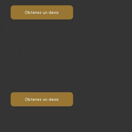
Obtenez un devis
Double Menton
La liposuccion du double menton est une solution
efficace pour affiner et redéfinir les contours du
visage. En éliminant l’excès de graisse sous le
menton, cette intervention réalisée sous anesthésie
locale permet d’obtenir un profil plus harmonieux.
Obtenez un devis
Liposuccion & BBL